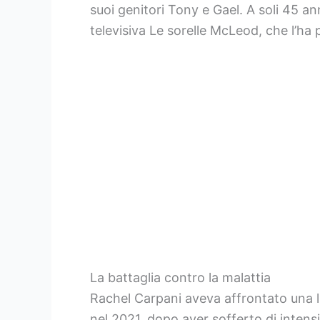
suoi genitori Tony e Gael. A soli 45 an
televisiva Le sorelle McLeod, che l’ha p
La battaglia contro la malattia
Rachel Carpani aveva affrontato una l
nel 2021, dopo aver sofferto di intensi