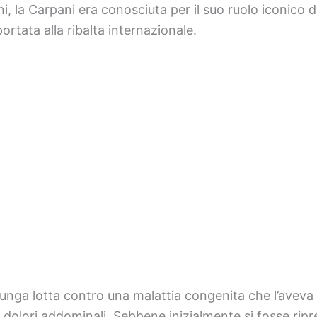
ni, la Carpani era conosciuta per il suo ruolo iconico d
ortata alla ribalta internazionale.
unga lotta contro una malattia congenita che l’aveva 
 dolori addominali. Sebbene inizialmente si fosse ripr