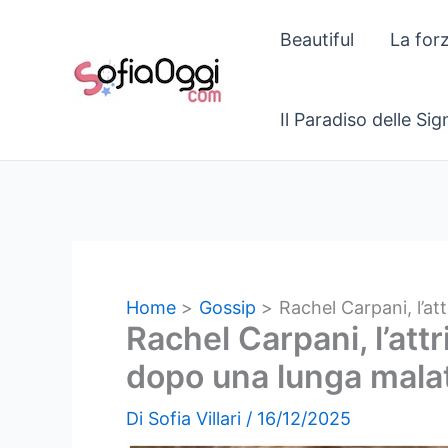
Vai
Beautiful
La for
al
contenuto
Il Paradiso delle Si
Home
Gossip
Rachel Carpani, l’at
Rachel Carpani, l’att
dopo una lunga malat
Di
Sofia Villari
/
16/12/2025