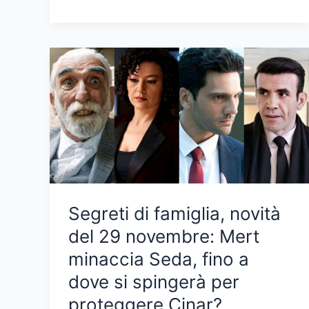
di
famiglia:
anticipazioni
dal
25
al
29
novembre
2024
Segreti di famiglia, novità
del 29 novembre: Mert
minaccia Seda, fino a
dove si spingerà per
proteggere Cinar?