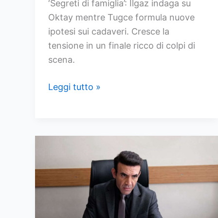
‘Segreti di famiglia’: Ilgaz indaga su
Oktay mentre Tugce formula nuove
ipotesi sui cadaveri. Cresce la
tensione in un finale ricco di colpi di
scena.
Anticipazioni
Leggi tutto »
di
Segreti
di
famiglia
dal
16
al
20
marzo