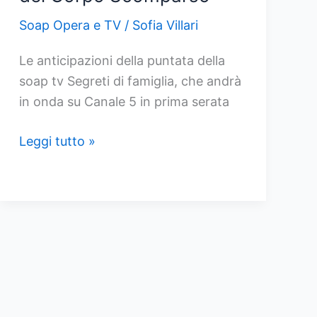
Soap Opera e TV
/
Sofia Villari
Le anticipazioni della puntata della
soap tv Segreti di famiglia, che andrà
in onda su Canale 5 in prima serata
Anticipazioni
Leggi tutto »
Segreti
di
Famiglia,
fino
al
29
agosto
2024: