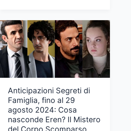
Famiglia
Anticipazioni
19
novembre
2024:
Eren
in
preda
alla
rabbia!
Anticipazioni Segreti di
Famiglia, fino al 29
agosto 2024: Cosa
nasconde Eren? Il Mistero
del Corpo Scomparso