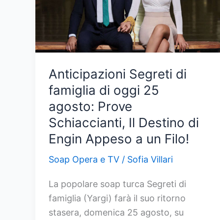
minaccia
Seda,
fino
a
dove
Anticipazioni Segreti di
si
famiglia di oggi 25
spingerà
agosto: Prove
per
proteggere
Schiaccianti, Il Destino di
Cinar?
Engin Appeso a un Filo!
Soap Opera e TV
/
Sofia Villari
La popolare soap turca Segreti di
famiglia (Yargi) farà il suo ritorno
stasera, domenica 25 agosto, su