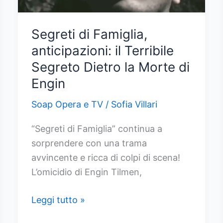
Ceylin
e
Segreti di Famiglia,
Ilgaz,
anticipazioni: il Terribile
notte
Segreto Dietro la Morte di
di
Engin
passione
prima
Soap Opera e TV
/
Sofia Villari
del
“Segreti di Famiglia” continua a
disastro,
sorprendere con una trama
il
avvincente e ricca di colpi di scena!
giorno
L’omicidio di Engin Tilmen,
dopo
accade
Segreti
Leggi tutto »
l’impensabile
di