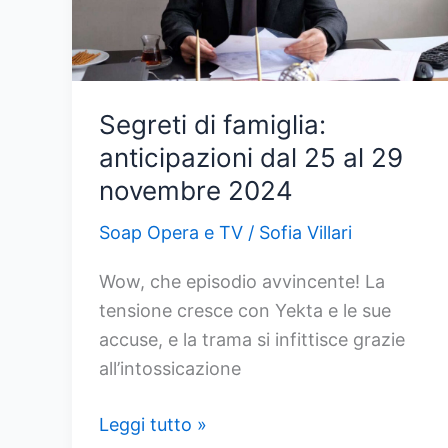
2026:
La
chiamata
a
Segreti di famiglia:
Eren,
anticipazioni dal 25 al 29
per
novembre 2024
ottenere
informazioni
Soap Opera e TV
/
Sofia Villari
su
Oktay
Wow, che episodio avvincente! La
tensione cresce con Yekta e le sue
accuse, e la trama si infittisce grazie
all’intossicazione
Segreti
Leggi tutto »