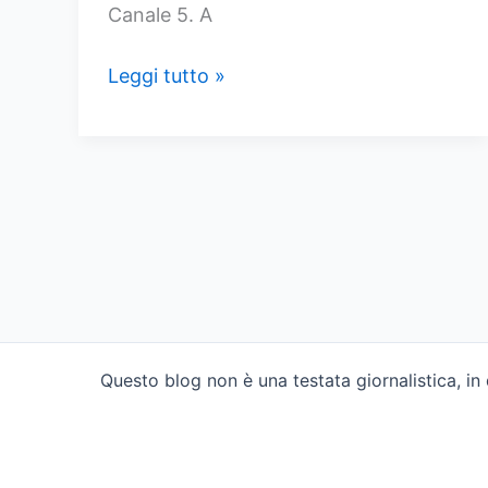
Canale 5. A
Anticipazioni
Leggi tutto »
Segreti
di
famiglia
di
oggi
25
agosto:
Prove
Schiaccianti,
Questo blog non è una testata giornalistica, i
Il
Destino
di
Engin