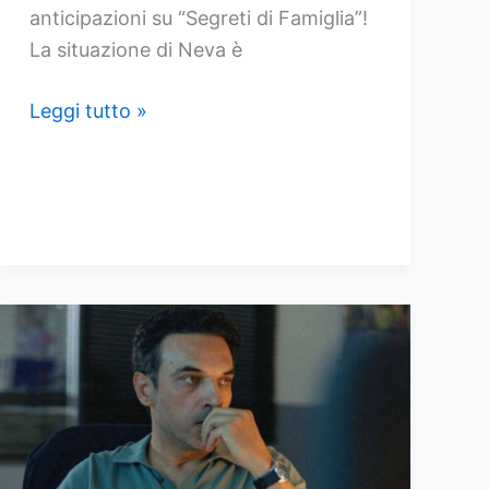
anticipazioni su “Segreti di Famiglia”!
La situazione di Neva è
Segreti
Leggi tutto »
di
Famiglia
Anticipazioni
di
oggi
20
novembre
2024:
La
rivelazione
shock