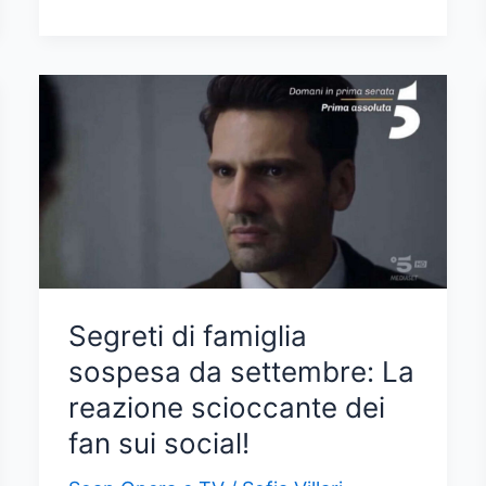
Famiglia,
anticipazioni:
il
Terribile
Segreto
Dietro
la
Morte
di
Engin
Segreti di famiglia
sospesa da settembre: La
reazione scioccante dei
fan sui social!