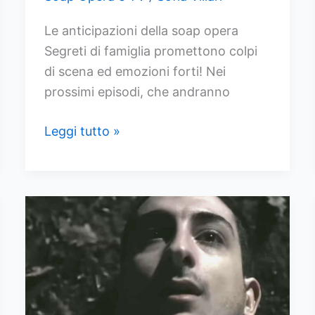
Le anticipazioni della soap opera
Segreti di famiglia promettono colpi
di scena ed emozioni forti! Nei
prossimi episodi, che andranno
Segreti
Leggi tutto »
di
famiglia,
anticipazioni
dal
17
al
21
marzo
2025: