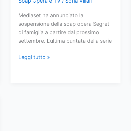
Soap Opera e TV
/
Sofia Villari
Mediaset ha annunciato la
sospensione della soap opera Segreti
di famiglia a partire dal prossimo
settembre. L’ultima puntata della serie
Segreti
Leggi tutto »
di
famiglia
sospesa
da
settembre:
La
reazione
scioccante