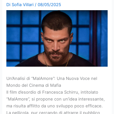
Di
Sofia Villari
/
08/05/2025
Un’Analisi di “MalAmore”: Una Nuova Voce nel
Mondo del Cinema di Mafia
Il film d’esordio di Francesca Schirru, intitolato
“MalAmore”, si propone con un’idea interessante,
ma risulta afflitto da uno sviluppo poco efficace.
La pellicola, pur cercando di attrarre il pubblico