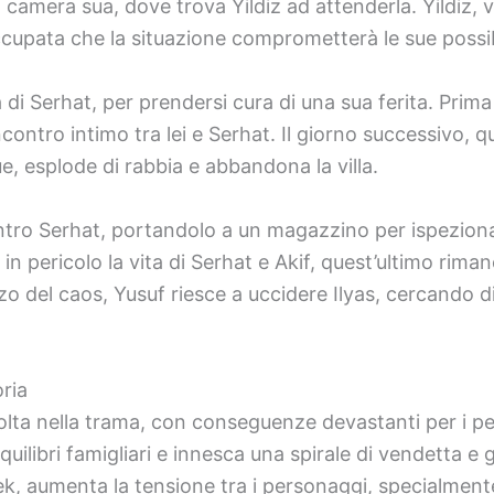
 camera sua, dove trova Yildiz ad attenderla. Yildiz, 
ccupata che la situazione comprometterà le sue possibi
nza di Serhat, per prendersi cura di una sua ferita. Pri
ntro intimo tra lei e Serhat. Il giorno successivo, que
ue, esplode di rabbia e abbandona la villa.
o Serhat, portandolo a un magazzino per ispezionare 
n pericolo la vita di Serhat e Akif, quest’ultimo rima
zo del caos, Yusuf riesce a uccidere Ilyas, cercando d
ria
lta nella trama, con conseguenze devastanti per i per
quilibri famigliari e innesca una spirale di vendetta e 
k, aumenta la tensione tra i personaggi, specialmente