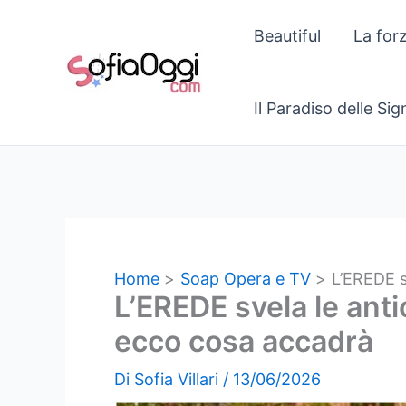
Vai
Beautiful
La for
al
contenuto
Il Paradiso delle Si
Home
Soap Opera e TV
L’EREDE s
L’EREDE svela le anti
ecco cosa accadrà
Di
Sofia Villari
/
13/06/2026