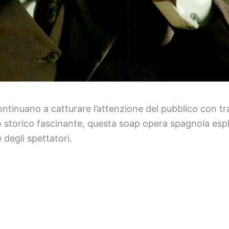
tinuano a catturare l’attenzione del pubblico con tr
o storico fascinante, questa soap opera spagnola espl
 degli spettatori.