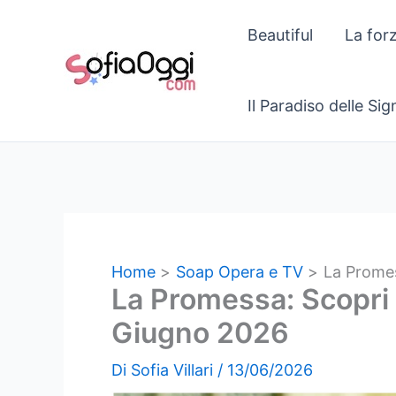
Vai
Beautiful
La for
al
contenuto
Il Paradiso delle Si
Home
Soap Opera e TV
La Promes
La Promessa: Scopri l
Giugno 2026
Di
Sofia Villari
/
13/06/2026