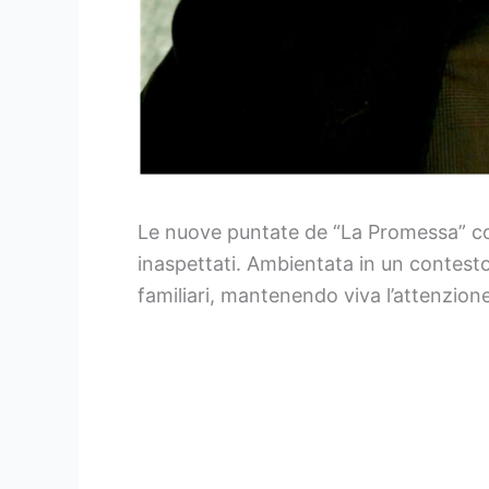
Le nuove puntate de “La Promessa” con
inaspettati. Ambientata in un contest
familiari, mantenendo viva l’attenzione