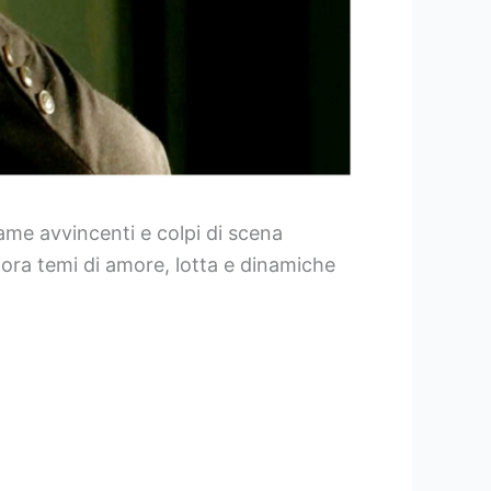
ame avvincenti e colpi di scena
ora temi di amore, lotta e dinamiche