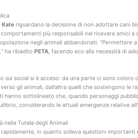
lica
e
Kate
riguardano la decisione di non adottare cani bi
comportamenti più responsabili nel ricevere amici a
popolazione negli animali abbandonati.
“Permettere a
,”
ha ribadito
PETA
, facendo eco alla necessità di ad
tito sui social si è acceso: da una parte ci sono color
rso gli animali, dall’altra quelli che sostengono le ra
nti hanno sottolineato che, quando personaggi pubblici
uilibrio, considerando le attuali emergenze relative all
tà nella Tutela degli Animali
 rapidamente, in quanto solleva questioni importanti r