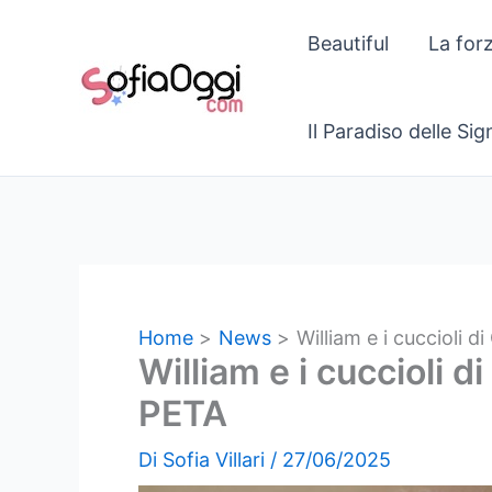
Vai
Beautiful
La for
al
contenuto
Il Paradiso delle Si
Home
News
William e i cuccioli 
William e i cuccioli 
PETA
Di
Sofia Villari
/
27/06/2025