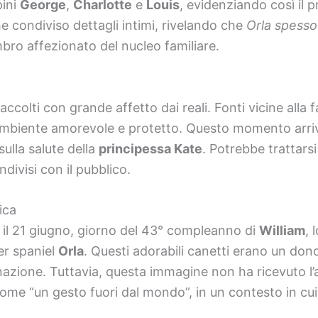
pini
George
,
Charlotte
e
Louis
, evidenziando così il
 condiviso dettagli intimi, rivelando che
Orla spesso
bro affezionato del nucleo familiare.
accolti con grande affetto dai reali. Fonti vicine alla 
mbiente amorevole e protetto. Questo momento arriva
sulla salute della
principessa Kate
. Potrebbe trattarsi
divisi con il pubblico.
ica
il 21 giugno, giorno del 43° compleanno di
William
, 
er spaniel
Orla
. Questi adorabili canetti erano un dono
 nazione. Tuttavia, questa immagine non ha ricevuto l
 come “un gesto fuori dal mondo”, in un contesto in cu