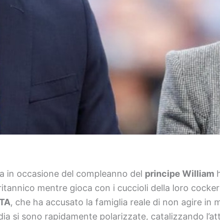
sa in occasione del compleanno del
principe William
h
 britannico mentre gioca con i cuccioli della loro cocke
TA
, che ha accusato la famiglia reale di non agire in
edia si sono rapidamente polarizzate, catalizzando l’at