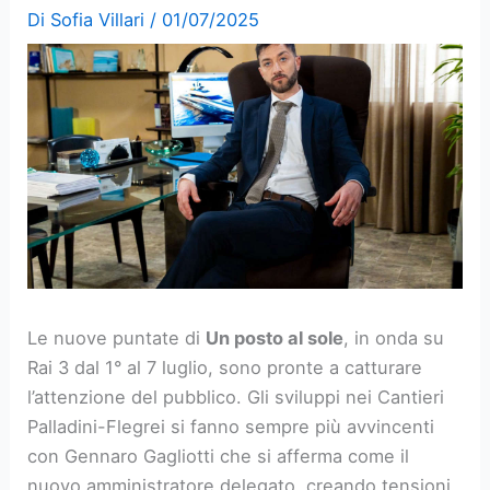
Di
Sofia Villari
/
01/07/2025
Le nuove puntate di
Un posto al sole
, in onda su
Rai 3 dal 1° al 7 luglio, sono pronte a catturare
l’attenzione del pubblico. Gli sviluppi nei Cantieri
Palladini-Flegrei si fanno sempre più avvincenti
con Gennaro Gagliotti che si afferma come il
nuovo amministratore delegato, creando tensioni