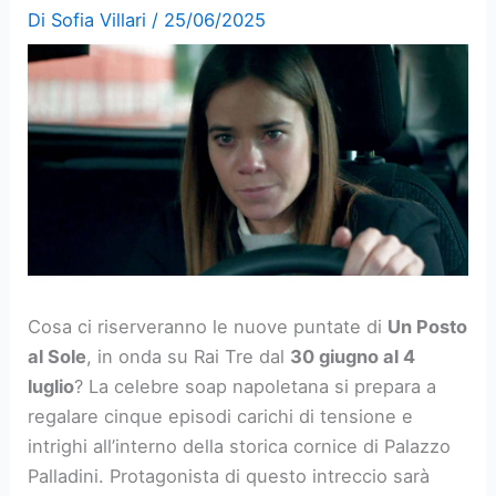
Di
Sofia Villari
/
25/06/2025
Cosa ci riserveranno le nuove puntate di
Un Posto
al Sole
, in onda su Rai Tre dal
30 giugno al 4
luglio
? La celebre soap napoletana si prepara a
regalare cinque episodi carichi di tensione e
intrighi all’interno della storica cornice di Palazzo
Palladini. Protagonista di questo intreccio sarà