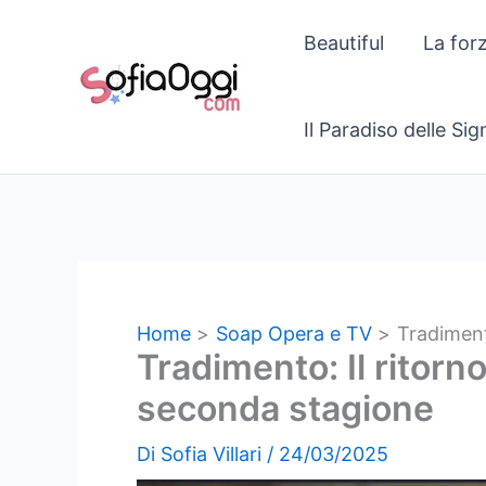
Vai
Beautiful
La for
al
contenuto
Il Paradiso delle Si
Home
Soap Opera e TV
Tradiment
Tradimento: Il ritorn
seconda stagione
Di
Sofia Villari
/
24/03/2025