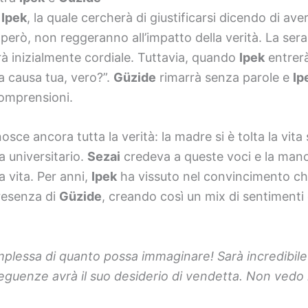
à
Ipek
, la quale cercherà di giustificarsi dicendo di av
 però, non reggeranno all’impatto della verità. La ser
à inizialmente cordiale. Tuttavia, quando
Ipek
entrerà
a causa tua, vero?”.
Güzide
rimarrà senza parole e
Ip
comprensioni.
sce ancora tutta la verità: la madre si è tolta la vita 
 universitario.
Sezai
credeva a queste voci e la manca
a vita. Per anni,
Ipek
ha vissuto nel convincimento che
resenza di
Güzide
, creando così un mix di sentimenti
complessa di quanto possa immaginare! Sarà incredibi
eguenze avrà il suo desiderio di vendetta. Non vedo l