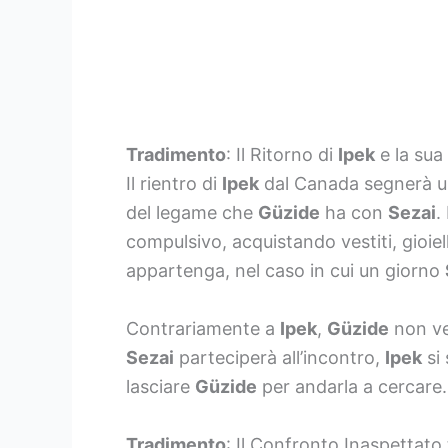
Tradimento
: Il Ritorno di
Ipek
e la sua
Il rientro di
Ipek
dal Canada segnerà un 
del legame che
Güzide
ha con
Sezai
.
compulsivo, acquistando vestiti, gioiell
appartenga, nel caso in cui un giorno
Contrariamente a
Ipek
,
Güzide
non ve
Sezai
parteciperà all’incontro,
Ipek
si
lasciare
Güzide
per andarla a cercare.
Tradimento
: Il Confronto Inaspettato