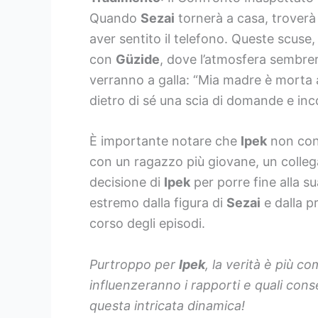
Quando
Sezai
tornerà a casa, trover
aver sentito il telefono. Queste scuse,
con
Güzide
, dove l’atmosfera sembrer
verranno a galla: “Mia madre è morta 
dietro di sé una scia di domande e in
È importante notare che
Ipek
non cono
con un ragazzo più giovane, un collega
decisione di
Ipek
per porre fine alla su
estremo dalla figura di
Sezai
e dalla p
corso degli episodi.
Purtroppo per
Ipek
, la verità è più 
influenzeranno i rapporti e quali cons
questa intricata dinamica!