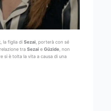
k
, la figlia di
Sezai
, porterà con sé
 relazione tra
Sezai
e
Güzide
, non
si è tolta la vita a causa di una