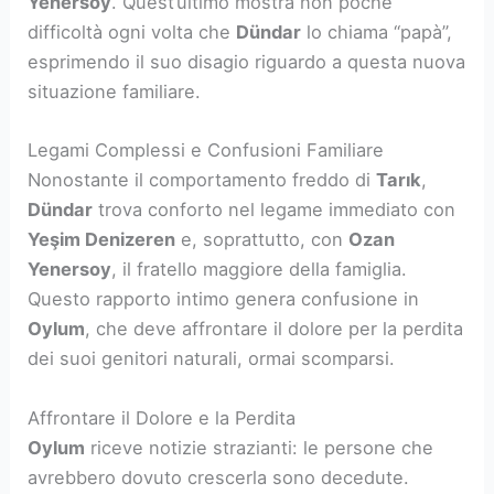
Yenersoy
. Quest’ultimo mostra non poche
difficoltà ogni volta che
Dündar
lo chiama “papà”,
esprimendo il suo disagio riguardo a questa nuova
situazione familiare.
Legami Complessi e Confusioni Familiare
Nonostante il comportamento freddo di
Tarık
,
Dündar
trova conforto nel legame immediato con
Yeşim Denizeren
e, soprattutto, con
Ozan
Yenersoy
, il fratello maggiore della famiglia.
Questo rapporto intimo genera confusione in
Oylum
, che deve affrontare il dolore per la perdita
dei suoi genitori naturali, ormai scomparsi.
Affrontare il Dolore e la Perdita
Oylum
riceve notizie strazianti: le persone che
avrebbero dovuto crescerla sono decedute.