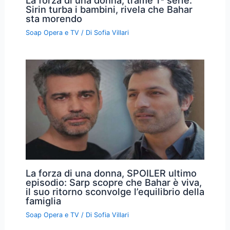
Sirin turba i bambini, rivela che Bahar
sta morendo
Soap Opera e TV
/ Di
Sofia Villari
La forza di una donna, SPOILER ultimo
episodio: Sarp scopre che Bahar è viva,
il suo ritorno sconvolge l’equilibrio della
famiglia
Soap Opera e TV
/ Di
Sofia Villari