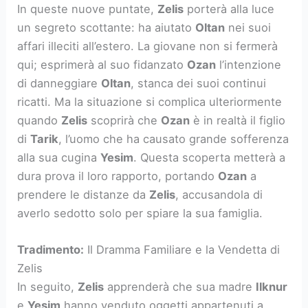
In queste nuove puntate,
Zelis
porterà alla luce
un segreto scottante: ha aiutato
Oltan
nei suoi
affari illeciti all’estero. La giovane non si fermerà
qui; esprimerà al suo fidanzato
Ozan
l’intenzione
di danneggiare
Oltan
, stanca dei suoi continui
ricatti. Ma la situazione si complica ulteriormente
quando
Zelis
scoprirà che
Ozan
è in realtà il figlio
di
Tarik
, l’uomo che ha causato grande sofferenza
alla sua cugina
Yesim
. Questa scoperta metterà a
dura prova il loro rapporto, portando
Ozan
a
prendere le distanze da
Zelis
, accusandola di
averlo sedotto solo per spiare la sua famiglia.
Tradimento:
Il Dramma Familiare e la Vendetta di
Zelis
In seguito,
Zelis
apprenderà che sua madre
Ilknur
e
Yesim
hanno venduto oggetti appartenuti a