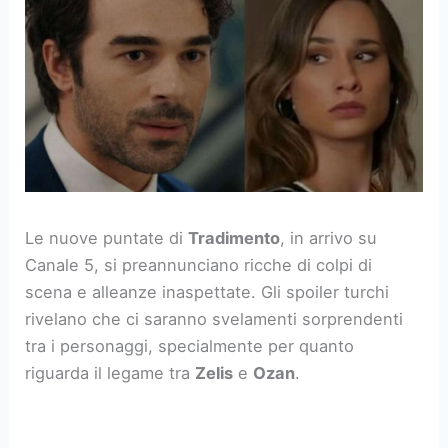
Le nuove puntate di
Tradimento
, in arrivo su
Canale 5, si preannunciano ricche di colpi di
scena e alleanze inaspettate. Gli spoiler turchi
rivelano che ci saranno svelamenti sorprendenti
tra i personaggi, specialmente per quanto
riguarda il legame tra
Zelis
e
Ozan
.