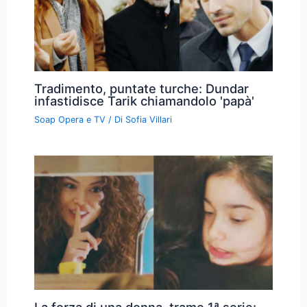
Tradimento, puntate turche: Dundar
infastidisce Tarik chiamandolo 'papà'
Soap Opera e TV
/ Di
Sofia Villari
La forza di una donna, trame 1ª serie: