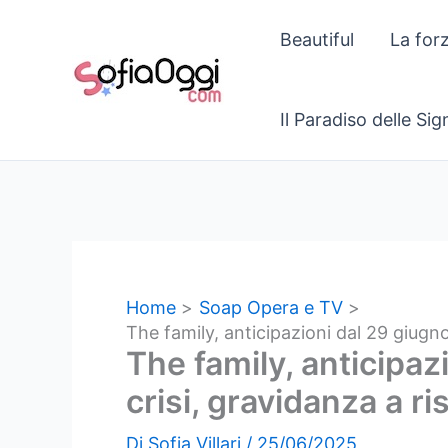
Vai
Beautiful
La for
al
contenuto
Il Paradiso delle Si
Home
Soap Opera e TV
The family, anticipazioni dal 29 giugno
The family, anticipaz
crisi, gravidanza a r
Di
Sofia Villari
/
25/06/2025