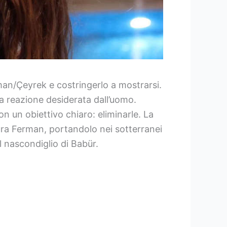
rman/Çeyrek e costringerlo a mostrarsi.
a reazione desiderata dall’uomo.
n un obiettivo chiaro: eliminarle. La
tura Ferman, portandolo nei sotterranei
l nascondiglio di Babür.