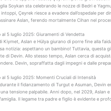
glia Soykan sta celebrando le nozze di Bedri e Yagmur 
ntoppi, Çeyrek riesce a evadere dall’ospedale per diri
assinare Aslan, ferendo mortalmente Cihan nel proce
o al 5 luglio 2025: Giuramenti di Vendetta
i Kiymet, Aslan e Hülya giurano di porre fine alla fai
a notizia: aspettano un bambino! Tuttavia, questa gi
e di Devin. Allo stesso tempo, Aslan cerca di acquista
dere. Devin, sopraffatta dagli impegni e dalle prepara
 al 5 luglio 2025: Momenti Cruciali di Intensità
 durante il fidanzamento di Turgut e Asuman, Devin en
da una tensione palpabile. Anni dopo, nel 2029, Aslan e
famiglia. Il legame tra padre e figlio è evidente e pr