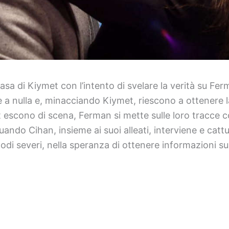
asa di Kiymet con l’intento di svelare la verità su Fe
 a nulla e, minacciando Kiymet, riescono a ottenere l
 escono di scena, Ferman si mette sulle loro tracce co
uando Cihan, insieme ai suoi alleati, interviene e cat
odi severi, nella speranza di ottenere informazioni su