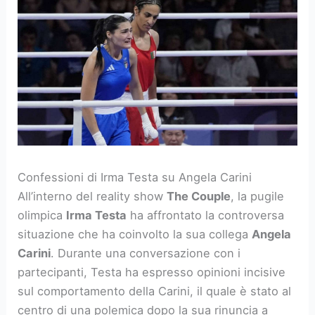
Confessioni di Irma Testa su Angela Carini
All’interno del reality show
The Couple
, la pugile
olimpica
Irma Testa
ha affrontato la controversa
situazione che ha coinvolto la sua collega
Angela
Carini
. Durante una conversazione con i
partecipanti, Testa ha espresso opinioni incisive
sul comportamento della Carini, il quale è stato al
centro di una polemica dopo la sua rinuncia a