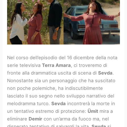
Nel corso dell’episodio del 16 dicembre della nota
serie televisiva
Terra Amara
, ci troveremo di
fronte alla drammatica uscita di scena di
Sevda
.
Nonostante sia un personaggio che ha suscitato
non poche polemiche, ha indiscutibilmente
lasciato il suo segno nello sviluppo narrativo del
melodramma turco.
Sevda
incontrerà la morte in
un tentativo estremo di protezione:
Ümit
mira a
eliminare
Demir
con un’arma da fuoco ma, nel
disperato tentativo di salvargli la vita,
Sevda
si