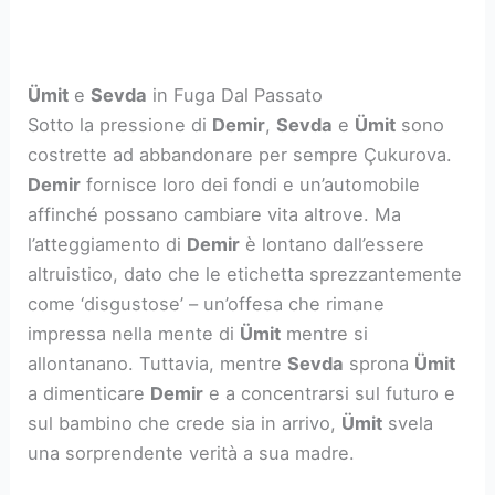
Ümit
e
Sevda
in Fuga Dal Passato
Sotto la pressione di
Demir
,
Sevda
e
Ümit
sono
costrette ad abbandonare per sempre Çukurova.
Demir
fornisce loro dei fondi e un’automobile
affinché possano cambiare vita altrove. Ma
l’atteggiamento di
Demir
è lontano dall’essere
altruistico, dato che le etichetta sprezzantemente
come ‘disgustose’ – un’offesa che rimane
impressa nella mente di
Ümit
mentre si
allontanano. Tuttavia, mentre
Sevda
sprona
Ümit
a dimenticare
Demir
e a concentrarsi sul futuro e
sul bambino che crede sia in arrivo,
Ümit
svela
una sorprendente verità a sua madre.