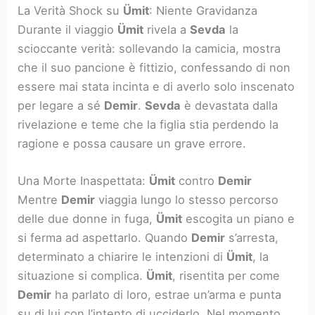
La Verità Shock su
Ümit
: Niente Gravidanza
Durante il viaggio
Ümit
rivela a
Sevda
la
scioccante verità: sollevando la camicia, mostra
che il suo pancione è fittizio, confessando di non
essere mai stata incinta e di averlo solo inscenato
per legare a sé
Demir
.
Sevda
è devastata dalla
rivelazione e teme che la figlia stia perdendo la
ragione e possa causare un grave errore.
Una Morte Inaspettata:
Ümit
contro
Demir
Mentre
Demir
viaggia lungo lo stesso percorso
delle due donne in fuga,
Ümit
escogita un piano e
si ferma ad aspettarlo. Quando
Demir
s’arresta,
determinato a chiarire le intenzioni di
Ümit
, la
situazione si complica.
Ümit
, risentita per come
Demir
ha parlato di loro, estrae un’arma e punta
su di lui con l’intento di ucciderlo. Nel momento