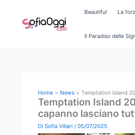
Vai
Beautiful
La for
al
contenuto
Il Paradiso delle Si
Home
News
Temptation Island 202
Temptation Island 2025
capanno lasciano tut
Di
Sofia Villari
/
05/07/2025