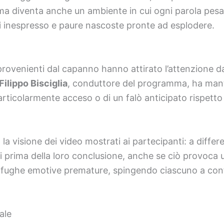
, ma diventa anche un ambiente in cui ogni parola pes
icati inespresso e paure nascoste pronte ad esplodere.
li provenienti dal capanno hanno attirato l’attenzione 
Filippo Bisciglia
, conduttore del programma, ha ma
articolarmente acceso o di un falò anticipato rispetto
a la visione dei video mostrati ai partecipanti: a diffe
ati prima della loro conclusione, anche se ciò provoca 
are fughe emotive premature, spingendo ciascuno a c
ale