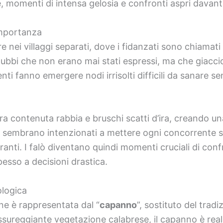
 momenti di intensa gelosia e confronti aspri davanti
Importanza
e nei villaggi separati, dove i fidanzati sono chiamati
dubbi che non erano mai stati espressi, ma che giaccion
ti fanno emergere nodi irrisolti difficili da sanare s
 tra contenuta rabbia e bruschi scatti d’ira, creando 
i sembrano intenzionati a mettere ogni concorrente 
ranti. I falò diventano quindi momenti cruciali di conf
esso a decisioni drastica.
ologica
ne è rappresentata dal “
capanno
”, sostituto del tradi
sureggiante vegetazione calabrese, il capanno è reali