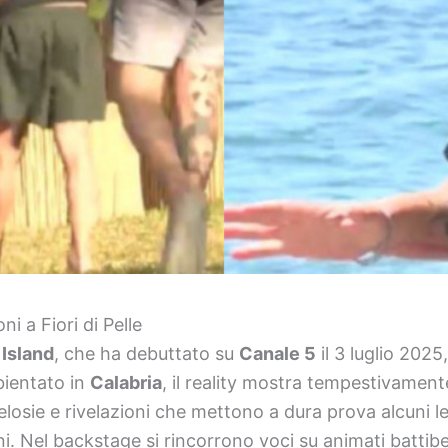
i a Fiori di Pelle
Island
, che ha debuttato su
Canale 5
il 3 luglio 202
bientato in
Calabria
, il reality mostra tempestivamente
elosie e rivelazioni che mettono a dura prova alcuni 
oni. Nel backstage si rincorrono voci su animati batt