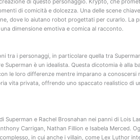
 creazione di questo personaggio. Krypto, che promett
enti di comicità e dolcezza. Una delle scene chiave
ne, dove lo aiutano robot progettati per curarlo. La 
o una dimensione emotiva e comica al racconto.
zioni tra i personaggi, in particolare quella tra Supe
re Superman è un idealista. Questa dicotomia è alla ba
con le loro differenze mentre imparano a conoscersi 
ria vita privata, offrendo uno spaccato realistico di 
i Superman e Rachel Brosnahan nei panni di Lois Lane
Anthony Carrigan, Nathan Fillion e Isabela Merced. O
 complesso, in cui anche i villain, come Lex Luthor in