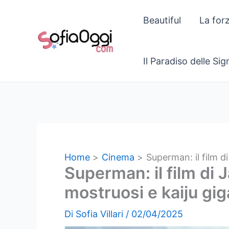
Vai
Beautiful
La for
al
contenuto
Il Paradiso delle Si
Home
Cinema
Superman: il film d
Superman: il film di
mostruosi e kaiju gig
Di
Sofia Villari
/
02/04/2025