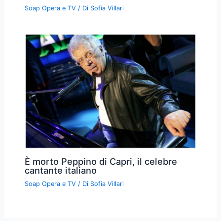
Soap Opera e TV
/ Di
Sofia Villari
È morto Peppino di Capri, il celebre
cantante italiano
Soap Opera e TV
/ Di
Sofia Villari