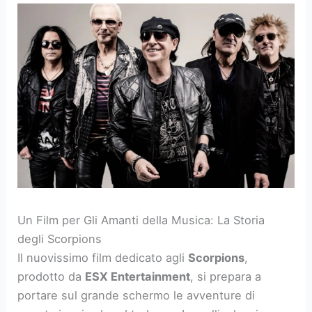
Un Film per Gli Amanti della Musica: La Storia
degli Scorpions
Il nuovissimo film dedicato agli
Scorpions
,
prodotto da
ESX Entertainment
, si prepara a
portare sul grande schermo le avventure di