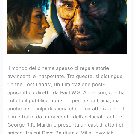
Il mondo del cinema spesso ci regala storie
avvincenti e inaspettate. Tra queste, si distingue
“In the Lost Lands”, un film d’azione post-
apocalittico diretto da Paul W.S. Anderson, che ha
colpito il pubblico non solo per la sua trama, ma
anche per i colpi di scena che lo caratterizzano. Il
film è tratto da un racconto dell’acclamato autore
George R.R. Martin e presenta un cast di attori di
spicco, tra cui Dave Bautista e Milla Jovovich.