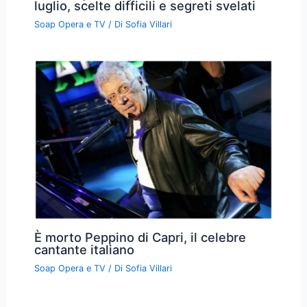
luglio, scelte difficili e segreti svelati
Soap Opera e TV
/ Di
Sofia Villari
È morto Peppino di Capri, il celebre
cantante italiano
Soap Opera e TV
/ Di
Sofia Villari