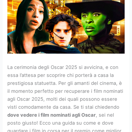
La cerimonia degli Oscar 2025 si avvicina, e con
essa l’attesa per scoprire chi porterà a casa la
prestigiosa statuetta. Per gli amanti del cinema, è
il momento perfetto per recuperare i film nominati
agli Oscar 2025, molti dei quali possono essere
visti comodamente da casa. Se ti stai chiedendo
dove vedere i film nominati agli Oscar
, sei nel
posto giusto! Ecco una guida su come e dove
guardare i film in corsa per il premio come miglior