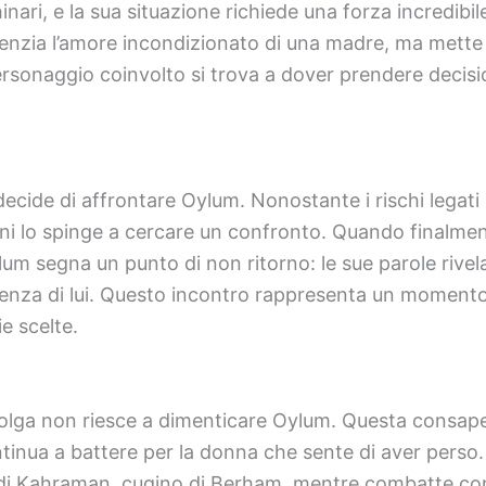
nari, e la sua situazione richiede una forza incredibi
nzia l’amore incondizionato di una madre, ma mette an
sonaggio coinvolto si trova a dover prendere decisio
decide di affrontare Oylum. Nonostante i rischi legati 
i lo spinge a cercare un confronto. Quando finalmente
ylum segna un punto di non ritorno: le sue parole rive
senza di lui. Questo incontro rappresenta un moment
e scelte.
olga non riesce a dimenticare Oylum. Questa consapev
tinua a battere per la donna che sente di aver perso. D
o di Kahraman, cugino di Berham, mentre combatte con