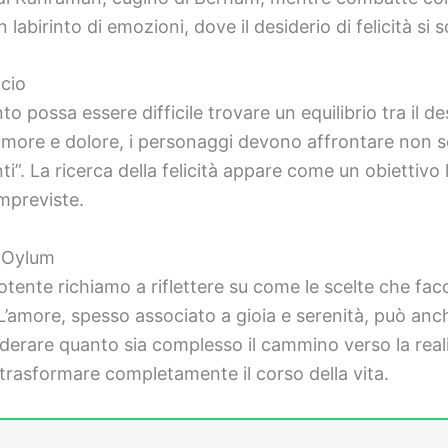
labirinto di emozioni, dove il desiderio di felicità si s
icio
to possa essere difficile trovare un equilibrio tra il d
di amore e dolore, i personaggi devono affrontare non s
i”. La ricerca della felicità appare come un obiettivo l
mpreviste.
 e Oylum
otente richiamo a riflettere su come le scelte che fa
i. L’amore, spesso associato a gioia e serenità, può anch
onsiderare quanto sia complesso il cammino verso la rea
 trasformare completamente il corso della vita.