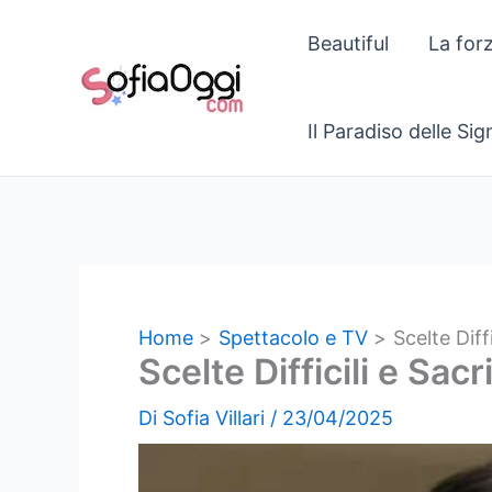
Vai
Beautiful
La for
al
contenuto
Il Paradiso delle Si
Home
Spettacolo e TV
Scelte Diff
Scelte Difficili e Sac
Di
Sofia Villari
/
23/04/2025