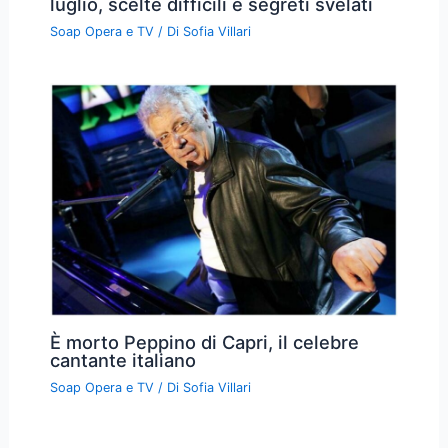
luglio, scelte difficili e segreti svelati
Soap Opera e TV
/ Di
Sofia Villari
È morto Peppino di Capri, il celebre
cantante italiano
Soap Opera e TV
/ Di
Sofia Villari