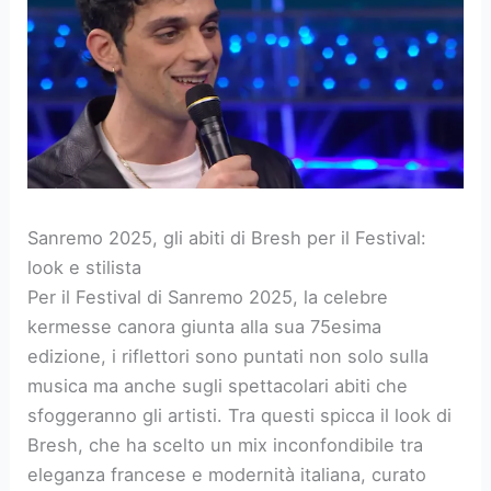
Sanremo 2025, gli abiti di Bresh per il Festival:
look e stilista
Per il Festival di Sanremo 2025, la celebre
kermesse canora giunta alla sua 75esima
edizione, i riflettori sono puntati non solo sulla
musica ma anche sugli spettacolari abiti che
sfoggeranno gli artisti. Tra questi spicca il look di
Bresh, che ha scelto un mix inconfondibile tra
eleganza francese e modernità italiana, curato