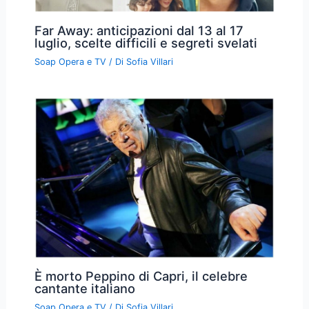
Far Away: anticipazioni dal 13 al 17
luglio, scelte difficili e segreti svelati
Soap Opera e TV
/ Di
Sofia Villari
È morto Peppino di Capri, il celebre
cantante italiano
Soap Opera e TV
/ Di
Sofia Villari