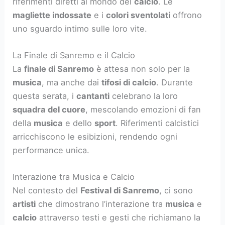
Affiliazioni Calcistiche degli Artisti
All’interno del
teatro Ariston
, si possono notare le
affiliazioni calcistiche
di
artisti
provenienti da
diverse regioni italiane. Alcuni di loro non si
limitano a sostenere le loro
squadre
nel privato,
ma portano la loro passione in scena con
riferimenti diretti al mondo del
calcio
. Le
magliette indossate
e i
colori sventolati
offrono
uno sguardo intimo sulle loro vite.
La Finale di Sanremo e il Calcio
La
finale di Sanremo
è attesa non solo per la
musica
, ma anche dai
tifosi di calcio
. Durante
questa serata, i
cantanti
celebrano la loro