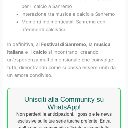
con il
calcio
che collega diverse passioni. La
febbre calcistica dei
cantanti
rende l’evento
memorabile, regalando momenti unici sia sul palco
che tra il pubblico. Comprendere chi tifa chi
aggiunge ulteriore interesse a una manifestazione
eccezionale.
Quali squadre tifano i cantanti al Festival di
Sanremo?
Come i cantanti esprimono la loro passione
per il calcio a Sanremo
Interazione tra musica e calcio a Sanremo
Momenti indimenticabili Sanremo con
riferimenti calcistici
In definitiva, al
Festival di Sanremo
, la
musica
italiana
e il
calcio
si incontrano, creando