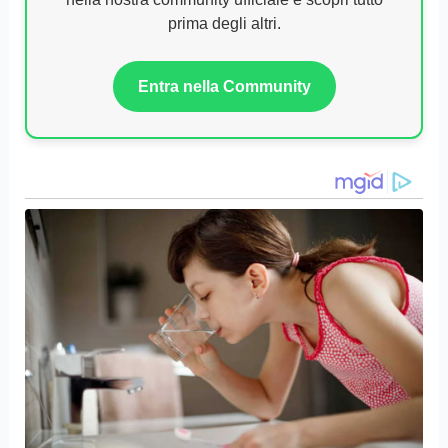
un’esperienza multidimensionale che coinvolge
tutti, dimostrando come si possa essere uniti da
un amore condiviso.
Unisciti alla Community su
WhatsApp!
Non perderti le anticipazioni, i gossip e le news
esclusive sulle tue serie turche preferite. Entra
nella nostra community ufficiale e scopri tutto
prima degli altri.
Entra nella Community