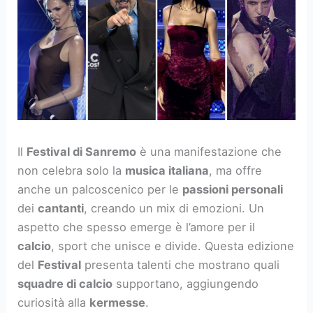
Il
Festival di Sanremo
è una manifestazione che
non celebra solo la
musica italiana
, ma offre
anche un palcoscenico per le
passioni personali
dei
cantanti
, creando un mix di emozioni. Un
aspetto che spesso emerge è l’amore per il
calcio
, sport che unisce e divide. Questa edizione
del
Festival
presenta talenti che mostrano quali
squadre di calcio
supportano, aggiungendo
curiosità alla
kermesse
.