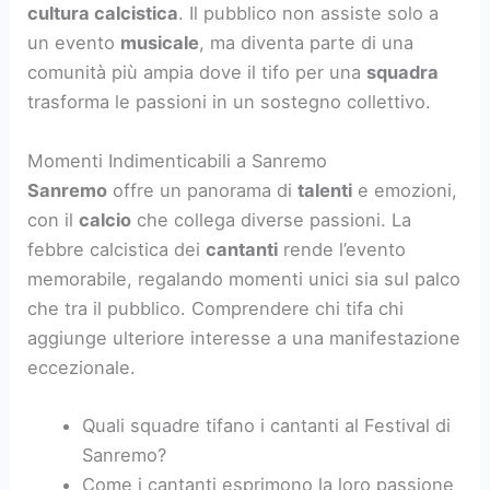
squadra del cuore
, mescolando emozioni di fan
della
musica
e dello
sport
. Riferimenti calcistici
arricchiscono le esibizioni, rendendo ogni
performance unica.
Interazione tra Musica e Calcio
Nel contesto del
Festival di Sanremo
, ci sono
artisti
che dimostrano l’interazione tra
musica
e
calcio
attraverso testi e gesti che richiamano la
cultura calcistica
. Il pubblico non assiste solo a
un evento
musicale
, ma diventa parte di una
comunità più ampia dove il tifo per una
squadra
trasforma le passioni in un sostegno collettivo.
Momenti Indimenticabili a Sanremo
Sanremo
offre un panorama di
talenti
e emozioni,