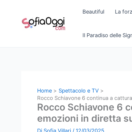
Vai
Beautiful
La for
al
contenuto
Il Paradiso delle Si
Home
Spettacolo e TV
Rocco Schiavone 6 continua a catturare
Rocco Schiavone 6 con
emozioni in diretta s
Di
Sofia Villari
/
12/03/2025