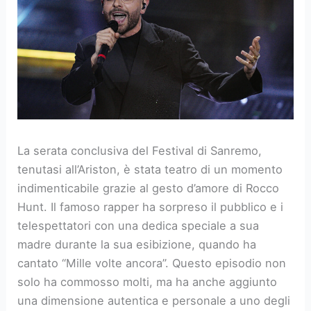
La serata conclusiva del Festival di Sanremo,
tenutasi all’Ariston, è stata teatro di un momento
indimenticabile grazie al gesto d’amore di Rocco
Hunt. Il famoso rapper ha sorpreso il pubblico e i
telespettatori con una dedica speciale a sua
madre durante la sua esibizione, quando ha
cantato “Mille volte ancora”. Questo episodio non
solo ha commosso molti, ma ha anche aggiunto
una dimensione autentica e personale a uno degli