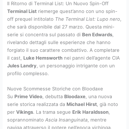
Il Ritorno di Terminal List: Un Nuovo Spin-Off
Terminal List
riemerge quest’anno con uno spin-
off prequel intitolato
The Terminal List: Lupo nero
,
che sarà disponibile dal 27 marzo. Questa mini-
serie si concentra sul passato di
Ben Edwards
,
rivelando dettagli sulle esperienze che hanno
forgiato il suo carattere combattivo. A completare
il cast,
Luke Hemsworth
nei panni dell’agente CIA
Jules Landry
, un personaggio intrigante con un
profilo complesso.
Nuove Scommesse Storiche con Bloodaxe
Su
Prime Video
, debutta
Bloodaxe
, una nuova
serie storica realizzata da
Michael Hirst
, già noto
per
Vikings
. La trama segue
Erik Haraldsson
,
soprannominato
Ascia Insanguinata
, mentre
naviga attraverso il potere nell’epoca vichinga,