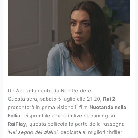
Un Appuntamento da Non Perdere
Questa sera, sabato 5 luglio alle 21:20,
Rai 2
presenterà in prima visione il film
Nuotando nella
Follia
. Disponibile anche in live streaming su
RaiPlay
, questa pellicola fa parte della rassegna
‘Nel segno del giallo’
, dedicata ai migliori thriller