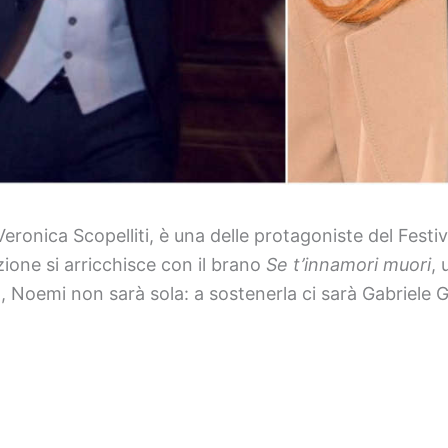
ronica Scopelliti, è una delle protagoniste del Festi
azione si arricchisce con il brano
Se t’innamori muori
, 
on, Noemi non sarà sola: a sostenerla ci sarà Gabriel