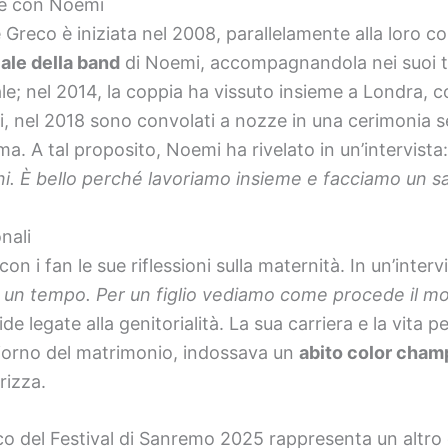
le con Noemi
 Greco è iniziata nel 2008, parallelamente alla loro c
ale della band
di Noemi, accompagnandola nei suoi tou
ale; nel 2014, la coppia ha vissuto insieme a Londra, c
, nel 2018 sono convolati a nozze in una cerimonia se
a. A tal proposito, Noemi ha rivelato in un’intervista
ni. È bello perché lavoriamo insieme e facciamo un sa
nali
n i fan le sue riflessioni sulla maternità. In un’inter
un tempo. Per un figlio vediamo come procede il mo
de legate alla genitorialità. La sua carriera e la vita
 giorno del matrimonio, indossava un
abito color cha
rizza.
co del Festival di Sanremo 2025 rappresenta un altro c