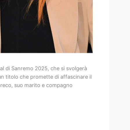
val di Sanremo 2025, che si svolgerà
un titolo che promette di affascinare il
e Greco, suo marito e compagno