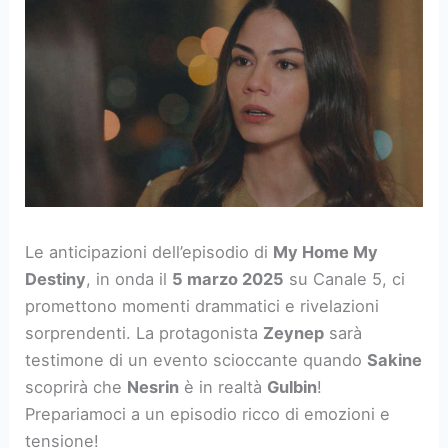
Le anticipazioni dell’episodio di
My Home My
Destiny
, in onda il
5 marzo 2025
su Canale 5, ci
promettono momenti drammatici e rivelazioni
sorprendenti. La protagonista
Zeynep
sarà
testimone di un evento scioccante quando
Sakine
scoprirà che
Nesrin
è in realtà
Gulbin
!
Prepariamoci a un episodio ricco di emozioni e
tensione!