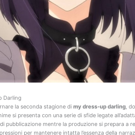
p Darling
tornare la seconda stagione di
my dress-up darling
, d
anime si presenta con una serie di sfide legate all’ad
 di pubblicazione mentre la produzione si prepara a re
ressioni per mantenere intatta l’essenza della narraz