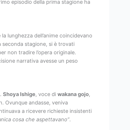
l primo episodio della prima stagione ha
 e la lunghezza dell’anime coincidevano
a seconda stagione, si è trovati
r non tradire l’opera originale.
cisione narrativa avesse un peso
a.
Shoya Ishige
, voce di
wakana gojo
,
 fan. Ovunque andasse, veniva
tinuava a ricevere richieste insistenti
’unica cosa che aspettavano”
.