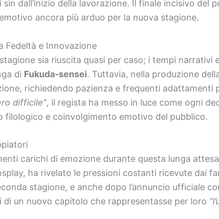
sin dall’inizio della lavorazione. Il finale incisivo de
lo emotivo ancora più arduo per la nuova stagione.
a Fedeltà e Innovazione
agione sia riuscita quasi per caso; i tempi narrativi
nga di
Fukuda-sensei
. Tuttavia, nella produzione dell
zione, richiedendo pazienza e frequenti adattamenti pe
o difficile”
, il regista ha messo in luce come ogni de
to filologico e coinvolgimento emotivo del pubblico.
piatori
enti carichi di emozione durante questa lunga attes
osplay, ha rivelato le pressioni costanti ricevute dai
 seconda stagione, e anche dopo l’annuncio ufficiale con
si di un nuovo capitolo che rappresentasse per loro
“l