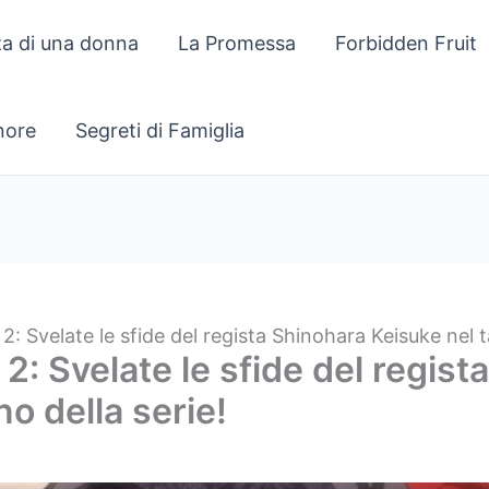
za di una donna
La Promessa
Forbidden Fruit
gnore
Segreti di Famiglia
: Svelate le sfide del regista Shinohara Keisuke nel ta
2: Svelate le sfide del regis
no della serie!