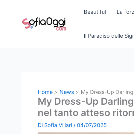
Vai
Beautiful
La for
al
contenuto
Il Paradiso delle Si
Home
News
My Dress-Up Darling 2
My Dress-Up Darling 
nel tanto atteso ritor
Di
Sofia Villari
/
04/07/2025