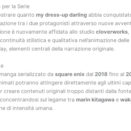
per la Serie
ostrare quanto
my dress-up darling
abbia conquistato
elazione tra i due protagonisti attraverso nuove avvent
ione è nuovamente affidata allo studio
cloverworks
,
ontinuità stilistica e qualitativa nell’animazione delle
ay, elementi centrali della narrazione originale.
me
 manga serializzato da
square enix
dal
2018
fino al
2
imati potranno attingere direttamente agli ultimi capi
r creare contenuti originali troppo distanti dalla font
, concentrandosi sul legame tra
marin kitagawa
e
wak
he di intensità umana.