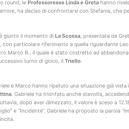
o round, le
Professoresse Linda e Greta
hanno rivela
rrore, ha deciso di confrontarsi con Stefania, che pe
 è giunto il momento di
La Scossa
, presentata da Gre
io, con particolare riferimento a quella riguardante L
ro Marco B., il quale è stato costretto ad abbandona
uccessivo turno di gioco, il
Triello
.
riele e Marco hanno ripetuto una situazione già vista
ttina
. Gabriele ha trionfato anche stavolta, accedend
ttavia, dopo aver dimezzato, il valore è sceso a 12.18
Figlio” e “Incidente”. Gabriele ha proposto la parola
“i
incita.