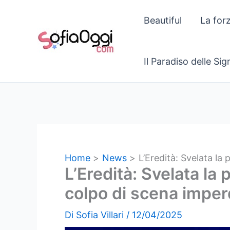
Vai
Beautiful
La for
al
contenuto
Il Paradiso delle Si
Home
News
L’Eredità: Svelata la 
L’Eredità: Svelata la 
colpo di scena imperd
Di
Sofia Villari
/
12/04/2025