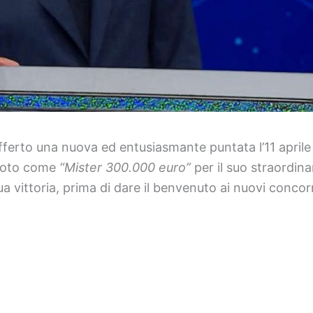
ferto una nuova ed entusiasmante puntata l’11 aprile
 noto come
“Mister 300.000 euro”
per il suo straordin
a vittoria, prima di dare il benvenuto ai nuovi concor