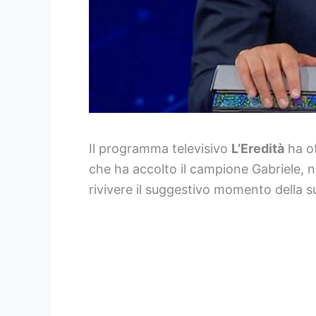
Il programma televisivo
L’Eredità
ha of
che ha accolto il campione Gabriele,
rivivere il suggestivo momento della su