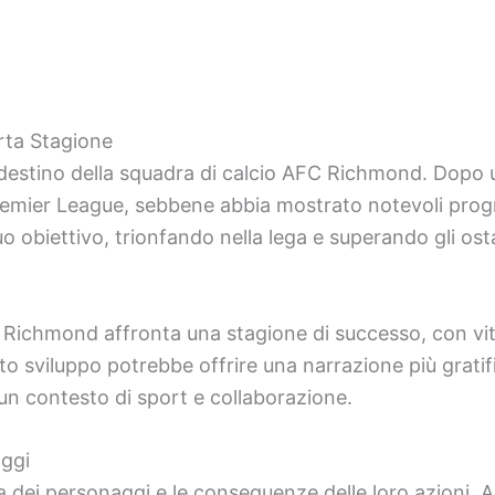
rta Stagione
il destino della squadra di calcio AFC Richmond. Dop
Premier League, sebbene abbia mostrato notevoli progr
 obiettivo, trionfando nella lega e superando gli ost
ichmond affronta una stagione di successo, con vitt
o sviluppo potrebbe offrire una narrazione più gratif
in un contesto di sport e collaborazione.
aggi
ta dei personaggi e le conseguenze delle loro azioni.