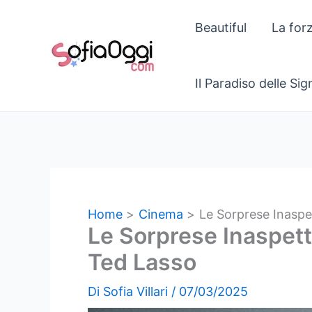
Vai
Beautiful
La for
al
contenuto
Il Paradiso delle Si
Home
Cinema
Le Sorprese Inaspe
Le Sorprese Inaspett
Ted Lasso
Di
Sofia Villari
/
07/03/2025