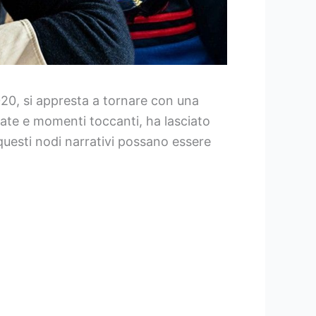
020, si appresta a tornare con una
ate e momenti toccanti, ha lasciato
 questi nodi narrativi possano essere