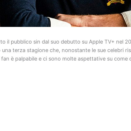
to il pubblico sin dal suo debutto su Apple TV+ nel 2
una terza stagione che, nonostante le sue celebri ris
ei fan è palpabile e ci sono molte aspettative su come