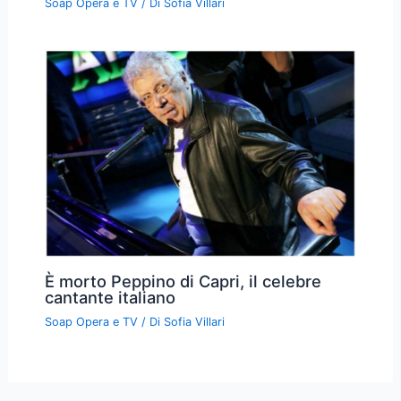
Soap Opera e TV
/ Di
Sofia Villari
È morto Peppino di Capri, il celebre
cantante italiano
Soap Opera e TV
/ Di
Sofia Villari