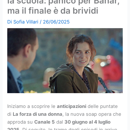
la scuola: panico per Bahar,
ma il finale è da brividi
Di
Sofia Villari
/
26/06/2025
Iniziamo a scoprire le
anticipazioni
delle puntate
di
La forza di una donna
, la nuova soap opera che
approda su
Canale 5
dal
30 giugno al 4 luglio
2025
. Di seguito, le trame degli episodi in arrivo,