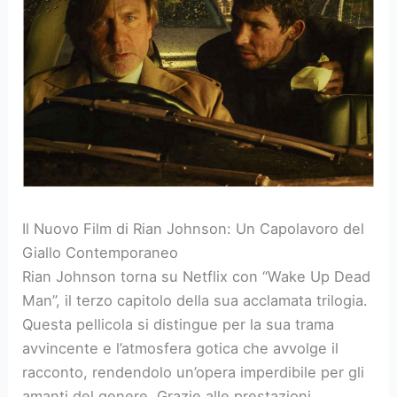
Il Nuovo Film di Rian Johnson: Un Capolavoro del
Giallo Contemporaneo
Rian Johnson torna su Netflix con “Wake Up Dead
Man”, il terzo capitolo della sua acclamata trilogia.
Questa pellicola si distingue per la sua trama
avvincente e l’atmosfera gotica che avvolge il
racconto, rendendolo un’opera imperdibile per gli
amanti del genere. Grazie alle prestazioni