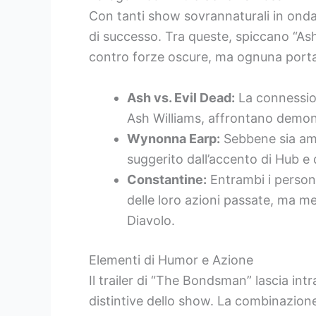
Con tanti show sovrannaturali in onda
di successo. Tra queste, spiccano “Ash
contro forze oscure, ma ognuna porta
Ash vs. Evil Dead:
La connession
Ash Williams, affrontano demoni
Wynonna Earp:
Sebbene sia amb
suggerito dall’accento di Hub e 
Constantine:
Entrambi i person
delle loro azioni passate, ma m
Diavolo.
Elementi di Humor e Azione
Il trailer di “The Bondsman” lascia i
distintive dello show. La combinazion