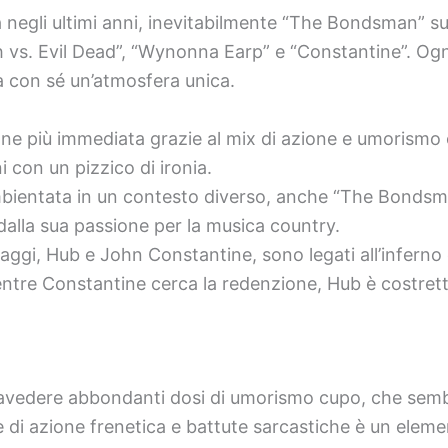
 negli ultimi anni, inevitabilmente “The Bondsman” s
 vs. Evil Dead”, “Wynonna Earp” e “Constantine”. Ogni 
 con sé un’atmosfera unica.
e più immediata grazie al mix di azione e umorismo o
 con un pizzico di ironia.
ientata in un contesto diverso, anche “The Bondsman”
dalla sua passione per la musica country.
aggi, Hub e John Constantine, sono legati all’infern
entre Constantine cerca la redenzione, Hub è costrett
ntravedere abbondanti dosi di umorismo cupo, che semb
e di azione frenetica e battute sarcastiche è un ele