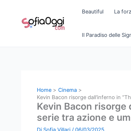
Vai
Beautiful
La for
al
contenuto
Il Paradiso delle Si
Home
Cinema
Kevin Bacon risorge dall’inferno in “
Kevin Bacon risorge 
serie tra azione e u
Di
Sofia Villari
/
06/03/2025