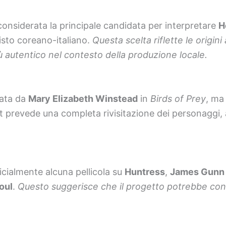
onsiderata la principale candidata per interpretare
H
sto coreano-italiano.
Questa scelta riflette le origini
ù autentico nel contesto della produzione locale.
tata da
Mary Elizabeth Winstead
in
Birds of Prey
, ma
ot prevede una completa rivisitazione dei personaggi, 
cialmente alcuna pellicola su
Huntress
,
James Gunn
oul
.
Questo suggerisce che il progetto potrebbe conc