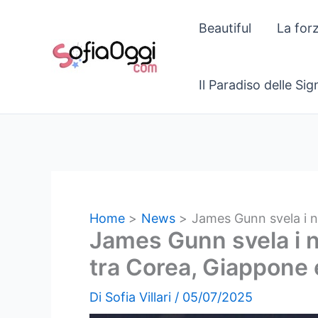
Vai
Beautiful
La for
al
contenuto
Il Paradiso delle Si
Home
News
James Gunn svela i n
James Gunn svela i n
tra Corea, Giappone 
Di
Sofia Villari
/
05/07/2025