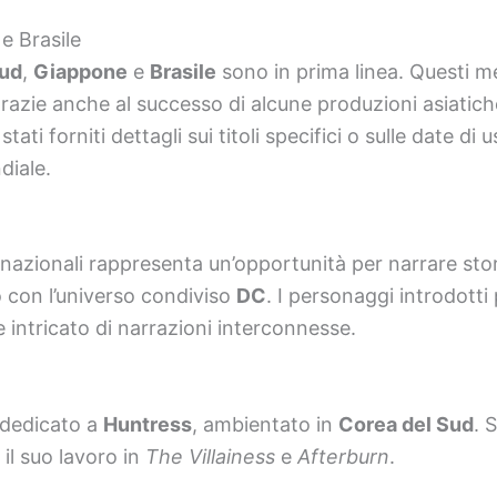
e Brasile
Sud
,
Giappone
e
Brasile
sono in prima linea. Questi 
razie anche al successo di alcune produzioni asiatiche
ti forniti dettagli sui titoli specifici o sulle date di u
diale.
 nazionali rappresenta un’opportunità per narrare storie
con l’universo condiviso
DC
. I personaggi introdotti
 intricato di narrazioni interconnesse.
m dedicato a
Huntress
, ambientato in
Corea del Sud
. 
 il suo lavoro in
The Villainess
e
Afterburn
.