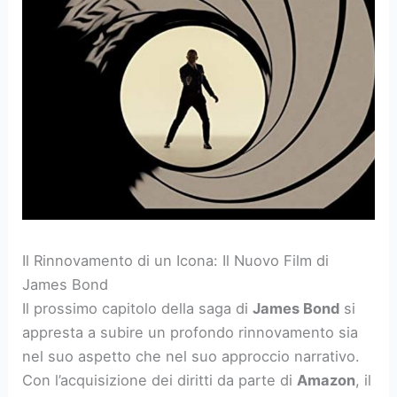
Il Rinnovamento di un Icona: Il Nuovo Film di
James Bond
Il prossimo capitolo della saga di
James Bond
si
appresta a subire un profondo rinnovamento sia
nel suo aspetto che nel suo approccio narrativo.
Con l’acquisizione dei diritti da parte di
Amazon
, il