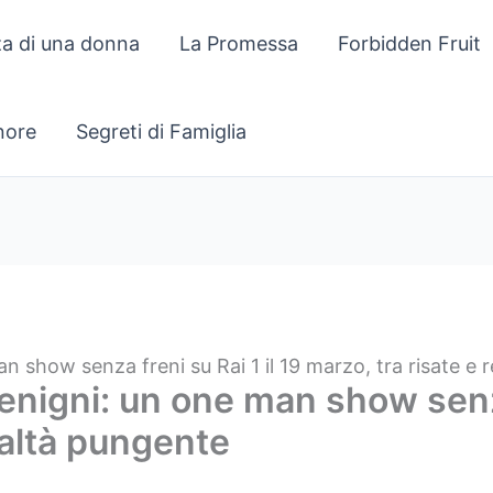
za di una donna
La Promessa
Forbidden Fruit
gnore
Segreti di Famiglia
n show senza freni su Rai 1 il 19 marzo, tra risate e 
enigni: un one man show senza
ealtà pungente