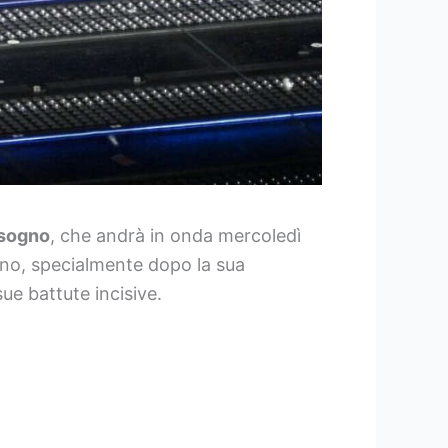
 sogno
, che andrà in onda mercoledì
ano, specialmente dopo la sua
sue battute incisive.