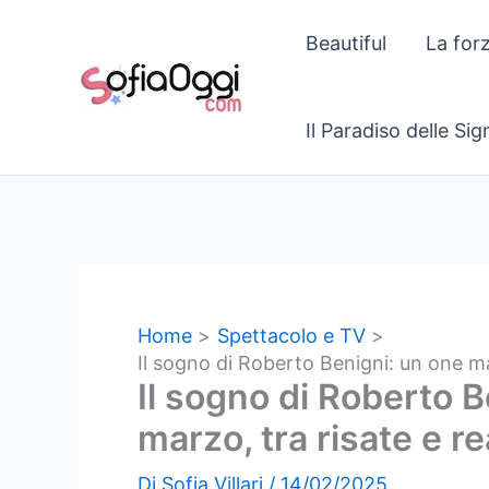
Vai
Beautiful
La for
al
contenuto
Il Paradiso delle Si
Home
Spettacolo e TV
Il sogno di Roberto Benigni: un one ma
Il sogno di Roberto B
marzo, tra risate e r
Di
Sofia Villari
/
14/02/2025