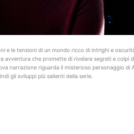
ni e le tensioni di un mondo ricco di intrighi e oscurit
ova avventura che promette di rivelare segreti e colpi
va narrazione riguarda il misterioso personaggio di 
di gli sviluppi più salienti della serie.