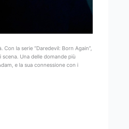
à. Con la serie “Daredevil: Born Again”,
 di scena. Una delle domande più
Adam, e la sua connessione con i