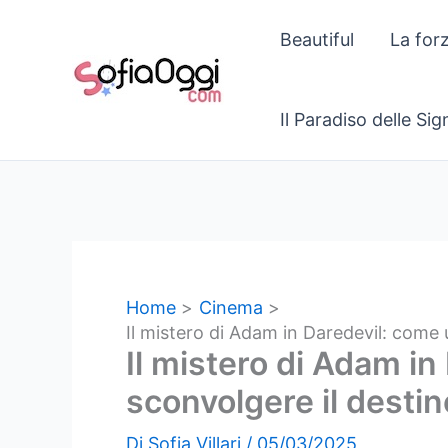
Vai
Beautiful
La for
al
contenuto
Il Paradiso delle Si
Home
Cinema
Il mistero di Adam in Daredevil: come
Il mistero di Adam i
sconvolgere il desti
Di
Sofia Villari
/
05/03/2025