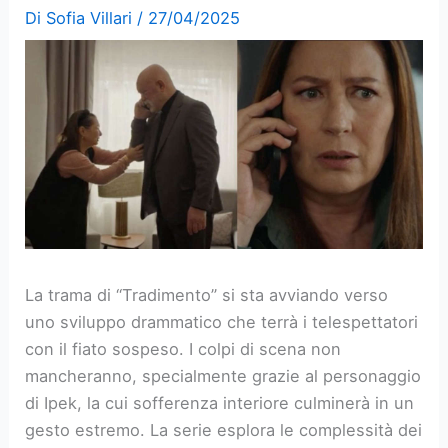
Di
Sofia Villari
/
27/04/2025
La trama di “Tradimento” si sta avviando verso
uno sviluppo drammatico che terrà i telespettatori
con il fiato sospeso. I colpi di scena non
mancheranno, specialmente grazie al personaggio
di Ipek, la cui sofferenza interiore culminerà in un
gesto estremo. La serie esplora le complessità dei