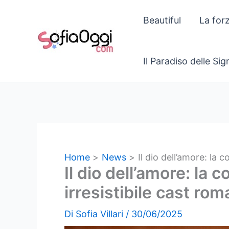
Vai
Beautiful
La for
al
contenuto
Il Paradiso delle Si
Home
News
Il dio dell’amore: la
Il dio dell’amore: la
irresistibile cast ro
Di
Sofia Villari
/
30/06/2025