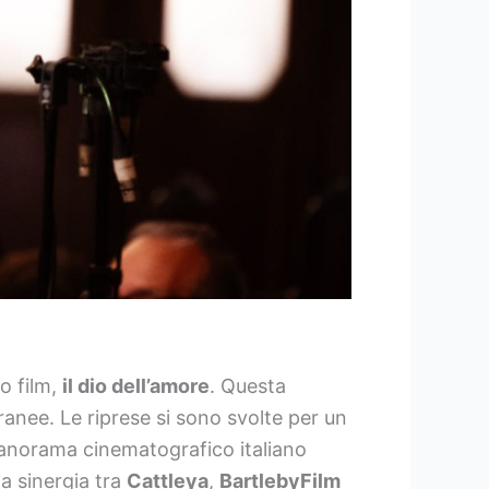
o film,
il dio dell’amore
. Questa
nee. Le riprese si sono svolte per un
 panorama cinematografico italiano
na sinergia tra
Cattleya
,
BartlebyFilm