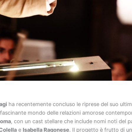
agi
ha recentemente concluso le riprese del suo ultim
ffascinante mondo delle relazioni amorose contempora
Roma
, con un cast stellare che include nomi noti del
Colella
e
Isabella Ragonese
. Il progetto è frutto di u