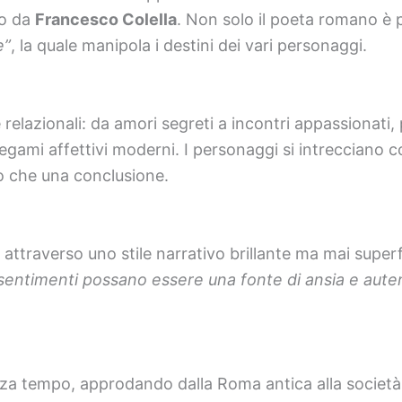
to da
Francesco Colella
. Non solo il poeta romano è 
e”
, la quale manipola i destini dei vari personaggi.
he relazionali: da amori segreti a incontri appassiona
legami affettivi moderni. I personaggi si intrecciano
io che una conclusione.
attraverso uno stile narrativo brillante ma mai superf
entimenti possano essere una fonte di ansia e auten
a tempo, approdando dalla Roma antica alla società