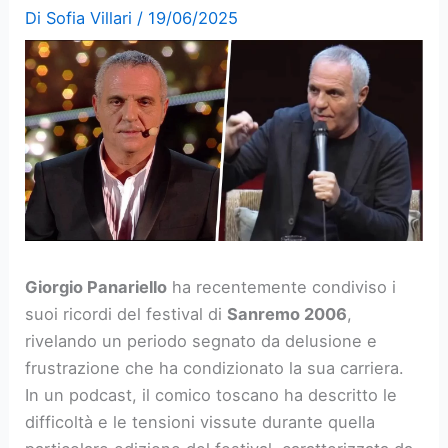
Di
Sofia Villari
/
19/06/2025
Giorgio Panariello
ha recentemente condiviso i
suoi ricordi del festival di
Sanremo 2006
,
rivelando un periodo segnato da delusione e
frustrazione che ha condizionato la sua carriera.
In un podcast, il comico toscano ha descritto le
difficoltà e le tensioni vissute durante quella