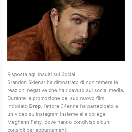
Risposta agli Insulti sui Social
Brandon Sklenar ha dimostrato di non temere le
reazioni negative che ha ricevuto sui social media.
Durante la promozione del suo nuovo film,
intitolato
Drop
, l’attore 34enne ha partecipato a
un video su Instagram insieme alla collega
Meghann Fahy, dove hanno condiviso alcuni
consigli per appuntamenti.