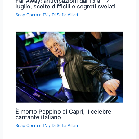
Far Away: anticipazioni dal 13 al 17
luglio, scelte difficili e segreti svelati
Soap Opera e TV
/ Di
Sofia Villari
È morto Peppino di Capri, il celebre
cantante italiano
Soap Opera e TV
/ Di
Sofia Villari