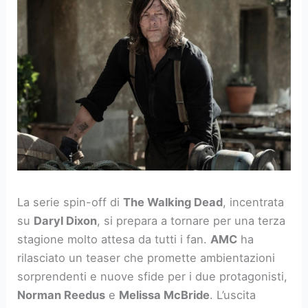
La serie spin-off di
The Walking Dead
, incentrata
su
Daryl Dixon
, si prepara a tornare per una terza
stagione molto attesa da tutti i fan.
AMC
ha
rilasciato un teaser che promette ambientazioni
sorprendenti e nuove sfide per i due protagonisti,
Norman Reedus
e
Melissa McBride
. L’uscita