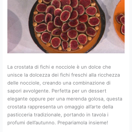
La crostata di fichi e nocciole è un dolce che
unisce la dolcezza dei fichi freschi alla ricchezza
delle nocciole, creando una combinazione di
sapori avvolgente. Perfetta per un dessert
elegante oppure per una merenda golosa, questa
crostata rappresenta un omaggio all’arte della
pasticceria tradizionale, portando in tavola i
profumi dell’autunno. Prepariamola insieme!