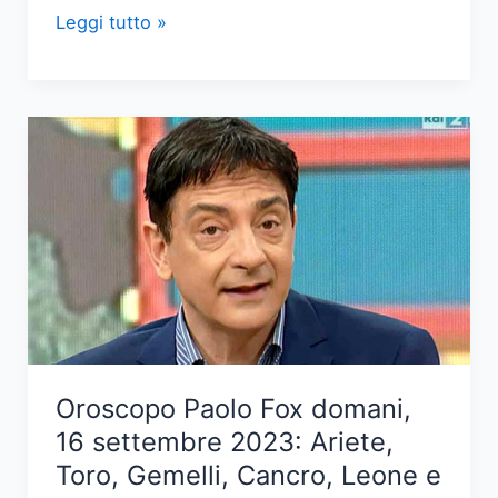
Oroscopo
Leggi tutto »
Paolo
Fox
domani,
16
settembre
2023:
Bilancia,
Scorpione,
Sagittario,
Capricorno,
Acquario
e
Oroscopo Paolo Fox domani,
Pesci
16 settembre 2023: Ariete,
Toro, Gemelli, Cancro, Leone e