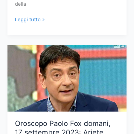
della
Oroscopo
Leggi tutto »
Paolo
Fox
domani,
17
settembre
2023:
Bilancia,
Scorpione,
Sagittario,
Capricorno,
Acquario
e
Oroscopo Paolo Fox domani,
Pesci
17 settembre 2023: Ariete,