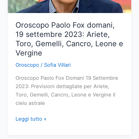
Capricorno,
Acquario
e
Oroscopo Paolo Fox domani,
Pesci
19 settembre 2023: Ariete,
Toro, Gemelli, Cancro, Leone e
Vergine
Oroscopo
/
Sofia Villari
Oroscopo Paolo Fox Domani 19 Settembre
2023: Previsioni dettagliate per Ariete,
Toro, Gemelli, Cancro, Leone e Vergine Il
cielo astrale
Oroscopo
Leggi tutto »
Paolo
Fox