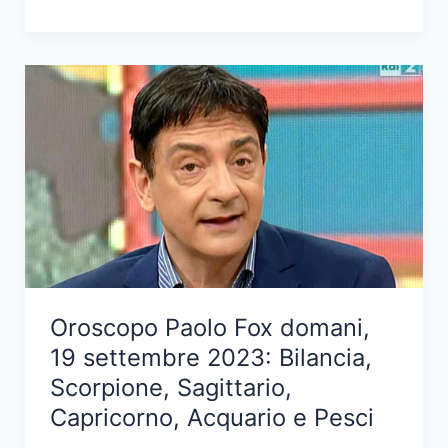
Paolo
Fox
domani,
20
settembre
2023:
Ariete,
Toro,
Gemelli,
Cancro,
Leone
e
Oroscopo Paolo Fox domani,
Vergine
19 settembre 2023: Bilancia,
Scorpione, Sagittario,
Capricorno, Acquario e Pesci