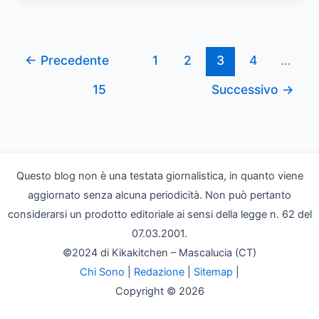
Fox
domani,
12
settembre
←
Precedente
1
2
3
4
…
2023:
15
Successivo
→
Bilancia,
Scorpione,
Sagittario,
Capricorno,
Acquario
Questo blog non è una testata giornalistica, in quanto viene
e
aggiornato senza alcuna periodicità. Non può pertanto
Pesci
considerarsi un prodotto editoriale ai sensi della legge n. 62 del
07.03.2001.
©2024 di Kikakitchen – Mascalucia (CT)
Chi Sono
|
Redazione
|
Sitemap
|
Copyright © 2026