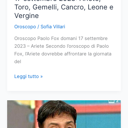
Toro, Gemelli, Cancro, Leone e
Vergine
Oroscopo
/
Sofia Villari
Oroscopo Paolo Fox domani 17 settembre
2023 – Ariete Secondo l’oroscopo di Paolo
Fox, l’Ariete dovrebbe affrontare la giornata
del
Oroscopo
Leggi tutto »
Paolo
Fox
domani,
17
settembre
2023: