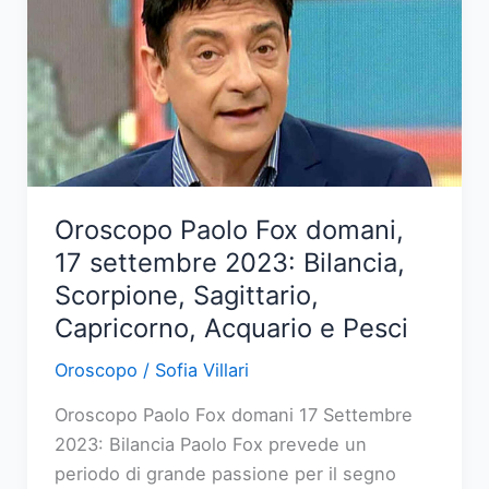
2023:
Ariete,
Toro,
Gemelli,
Cancro,
Leone
e
Oroscopo Paolo Fox domani,
Vergine
17 settembre 2023: Bilancia,
Scorpione, Sagittario,
Capricorno, Acquario e Pesci
Oroscopo
/
Sofia Villari
Oroscopo Paolo Fox domani 17 Settembre
2023: Bilancia Paolo Fox prevede un
periodo di grande passione per il segno