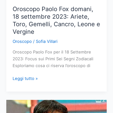
e
Oroscopo Paolo Fox domani,
Pesci
18 settembre 2023: Ariete,
Toro, Gemelli, Cancro, Leone e
Vergine
Oroscopo
/
Sofia Villari
Oroscopo Paolo Fox per il 18 Settembre
2023: Focus sui Primi Sei Segni Zodiacali
Esploriamo cosa ci riserva l’oroscopo di
Oroscopo
Leggi tutto »
Paolo
Fox
domani,
18
settembre