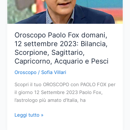
Gemelli,
Cancro,
Leone
e
Oroscopo Paolo Fox domani,
Vergine
12 settembre 2023: Bilancia,
Scorpione, Sagittario,
Capricorno, Acquario e Pesci
Oroscopo
/
Sofia Villari
Scopri il tuo OROSCOPO con PAOLO FOX per
il giorno 12 Settembre 2023 Paolo Fox,
l’astrologo più amato d’Italia, ha
Oroscopo
Leggi tutto »
Paolo