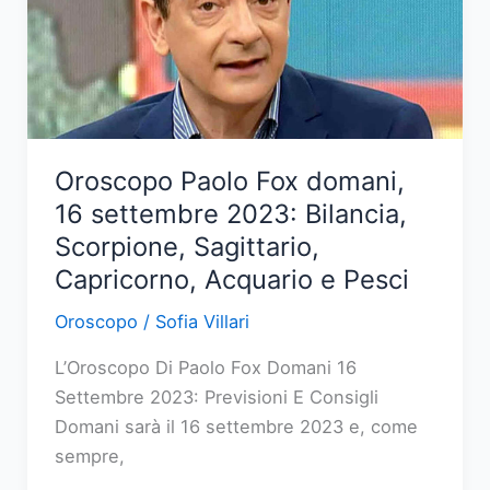
Ariete,
Toro,
Gemelli,
Cancro,
Leone
e
Oroscopo Paolo Fox domani,
Vergine
16 settembre 2023: Bilancia,
Scorpione, Sagittario,
Capricorno, Acquario e Pesci
Oroscopo
/
Sofia Villari
L’Oroscopo Di Paolo Fox Domani 16
Settembre 2023: Previsioni E Consigli
Domani sarà il 16 settembre 2023 e, come
sempre,