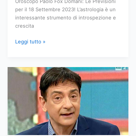
Oroscopo Paolo Fox Domani: Le Previsioni
per il 18 Settembre 2023! L’astrologia è un
interessante strumento di introspezione e
crescita
Oroscopo
Leggi tutto »
Paolo
Fox
domani,
18
settembre
2023:
Bilancia,
Scorpione,
Sagittario,
Capricorno,
Acquario