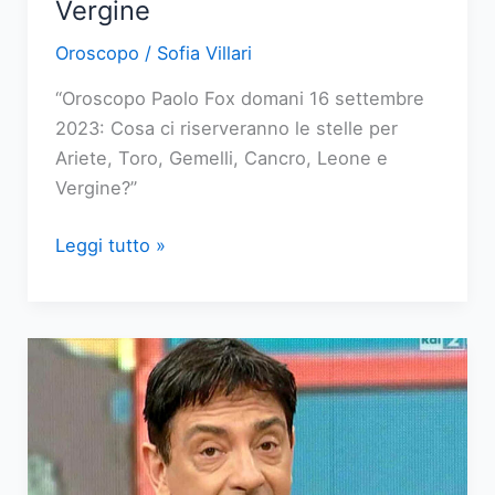
Vergine
Oroscopo
/
Sofia Villari
“Oroscopo Paolo Fox domani 16 settembre
2023: Cosa ci riserveranno le stelle per
Ariete, Toro, Gemelli, Cancro, Leone e
Vergine?”
Oroscopo
Leggi tutto »
Paolo
Fox
domani,
16
settembre
2023:
Ariete,
Toro,