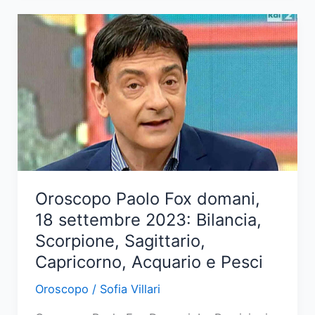
domani,
19
settembre
2023:
Ariete,
Toro,
Gemelli,
Cancro,
Leone
e
Oroscopo Paolo Fox domani,
Vergine
18 settembre 2023: Bilancia,
Scorpione, Sagittario,
Capricorno, Acquario e Pesci
Oroscopo
/
Sofia Villari