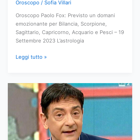
Oroscopo
/
Sofia Villari
Oroscopo Paolo Fox: Previsto un domani
emozionante per Bilancia, Scorpione,
Sagittario, Capricorno, Acquario e Pesci – 19
Settembre 2023 L’astrologia
Oroscopo
Leggi tutto »
Paolo
Fox
domani,
19
settembre
2023:
Bilancia,
Scorpione,
Sagittario,