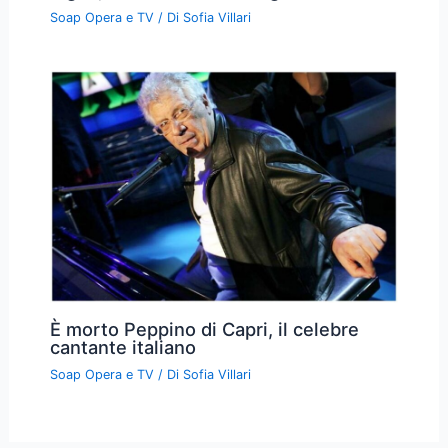
Soap Opera e TV
/ Di
Sofia Villari
È morto Peppino di Capri, il celebre
cantante italiano
Soap Opera e TV
/ Di
Sofia Villari